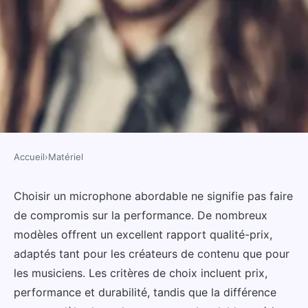
Accueil
›
Matériel
MATÉRIEL
Les meilleurs micros abordables
Choisir un microphone abordable ne signifie pas faire
de compromis sur la performance. De nombreux
: performance et choix éclairés
modèles offrent un excellent rapport qualité-prix,
adaptés tant pour les créateurs de contenu que pour
Anna
•
26 décembre 2024
•
6 min de lecture
les musiciens. Les critères de choix incluent prix,
performance et durabilité, tandis que la différence