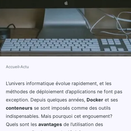
Accueil
›
Actu
ACTU
Quels sont les avantages de
L’univers informatique évolue rapidement, et les
méthodes de déploiement d’applications ne font pas
l'utilisation des conteneurs
exception. Depuis quelques années,
Docker
et ses
Docker pour le déploiement
conteneurs
se sont imposés comme des outils
d'applications en production?
indispensables. Mais pourquoi cet engouement?
Quels sont les
avantages
de l’utilisation des
Anna
•
17 septembre 2024
•
5 min de lecture